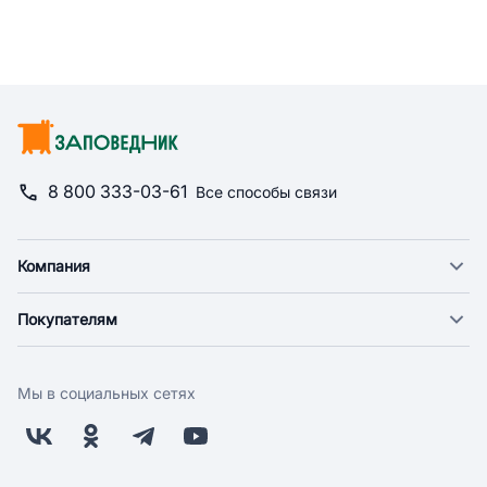
8 800 333-03-61
Все способы связи
Компания
О компании
Покупателям
Новости
Доставка
Фонд "Счастье в дом"
Экспресс доставка
Поставщикам
Мы в социальных сетях
Оплата
Арендодателям
Возврат
Заводчикам
Бонусная программа
Контакты